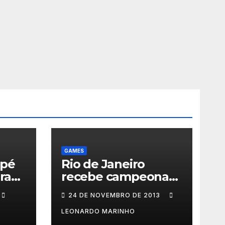
GAMES
 pé
Rio de Janeiro
ra
recebe campeonato
de games com
24 DE NOVEMBRO DE 2013
prêmios em
dinheiro
LEONARDO MARINHO