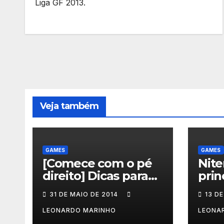
Liga GF 2013.
Veja também
GAMES
GAMES
[Comece com o pé
Nite
direito] Dicas para
prin
quem vai jogar Dust:
inte
31 DE MAIO DE 2014
13 DE
An Elysian Tail
mes
jogo
LEONARDO MARINHO
LEONA