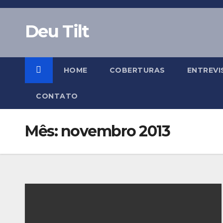
Skip
to
Deu Tilt
content
HOME
COBERTURAS
ENTREVI
CONTATO
Mês:
novembro 2013