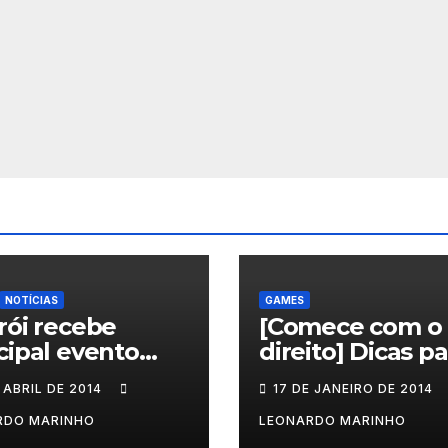
NOTÍCIAS
GAMES
rói recebe
[Comece com o
cipal evento
direito] Dicas pa
rnacional que
quem vai jogar
 ABRIL DE 2014
17 DE JANEIRO DE 2014
cla saúde e
Sleeping Dogs
s
RDO MARINHO
LEONARDO MARINHO