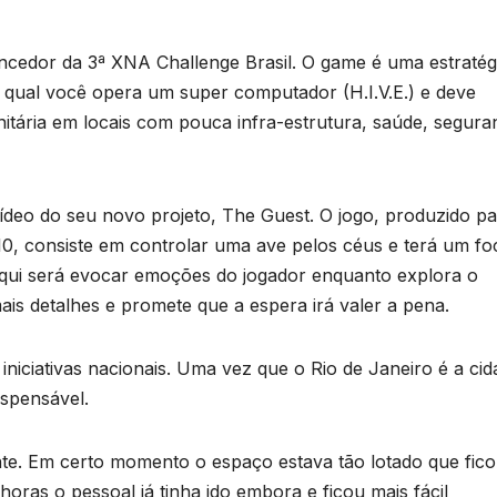
ncedor da 3ª XNA Challenge Brasil. O game é uma estratég
 qual você opera um super computador (H.I.V.E.) e deve
itária em locais com pouca infra-estrutura, saúde, segura
deo do seu novo projeto, The Guest. O jogo, produzido pa
0, consiste em controlar uma ave pelos céus e terá um fo
a aqui será evocar emoções do jogador enquanto explora o
ais detalhes e promete que a espera irá valer a pena.
niciativas nacionais. Uma vez que o Rio de Janeiro é a cid
ispensável.
nte. Em certo momento o espaço estava tão lotado que fic
horas o pessoal já tinha ido embora e ficou mais fácil