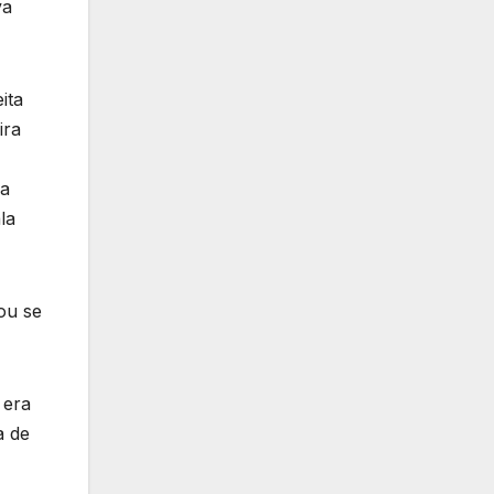
va
ita
ira
 a
la
ou se
 era
a de