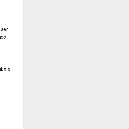
 ser
ado
ube e