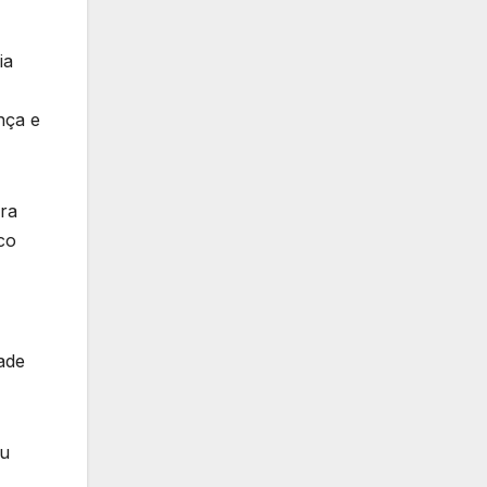
ia
nça e
ra
co
ade
ou