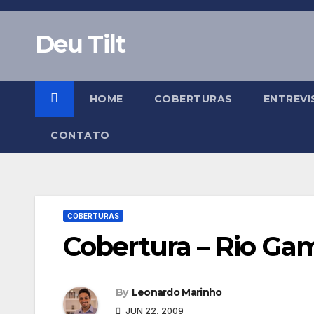
Skip
to
Deu Tilt
content
HOME
COBERTURAS
ENTREVI
CONTATO
COBERTURAS
Cobertura – Rio G
By
Leonardo Marinho
JUN 22, 2009