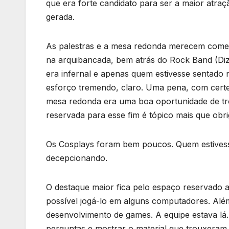
que era forte candidato para ser a maior atr
gerada.
As palestras e a mesa redonda merecem comentár
na arquibancada, bem atrás do Rock Band (Diz 
era infernal e apenas quem estivesse sentado n
esforço tremendo, claro. Uma pena, com certe
mesa redonda era uma boa oportunidade de tro
reservada para esse fim é tópico mais que obri
Os Cosplays foram bem poucos. Quem estivess
decepcionando.
O destaque maior fica pelo espaço reservado as
possível jogá-lo em alguns computadores. Alé
desenvolvimento de games. A equipe estava lá
perguntas e mostrar o material que trouxeram.