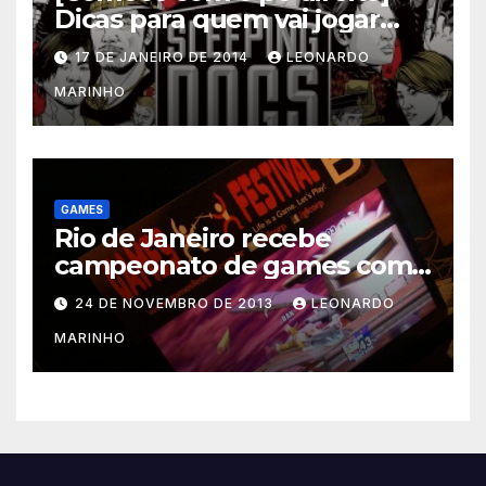
Dicas para quem vai jogar
Sleeping Dogs
17 DE JANEIRO DE 2014
LEONARDO
MARINHO
GAMES
Rio de Janeiro recebe
campeonato de games com
prêmios em dinheiro
24 DE NOVEMBRO DE 2013
LEONARDO
MARINHO