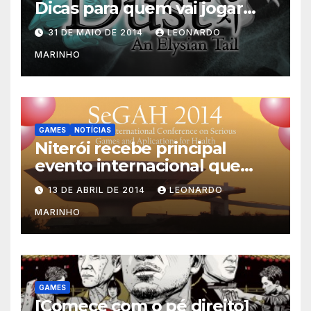
Dicas para quem vai jogar
Dust: An Elysian Tail
31 DE MAIO DE 2014
LEONARDO
MARINHO
GAMES
NOTÍCIAS
Niterói recebe principal
evento internacional que
mescla saúde e jogos
13 DE ABRIL DE 2014
LEONARDO
MARINHO
GAMES
[Comece com o pé direito]