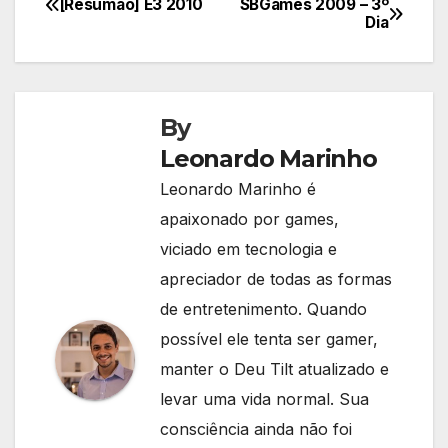
[Resumão] E3 2010
SBGames 2009 – 3º
Navegação
Dia
de
Post
By
Leonardo Marinho
Leonardo Marinho é
apaixonado por games,
viciado em tecnologia e
apreciador de todas as formas
de entretenimento. Quando
possível ele tenta ser gamer,
manter o Deu Tilt atualizado e
levar uma vida normal. Sua
consciência ainda não foi