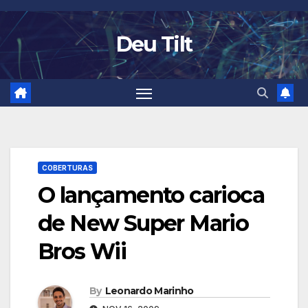
Skip
to
Deu Tilt
content
COBERTURAS
O lançamento carioca
de New Super Mario
Bros Wii
By
Leonardo Marinho