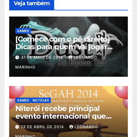
Veja também
GAMES
[Comece com o pé direito]
Dicas para quem vai jogar
Dust: An Elysian Tail
31 DE MAIO DE 2014
LEONARDO
MARINHO
GAMES
NOTÍCIAS
Niterói recebe principal
evento internacional que
mescla saúde e jogos
13 DE ABRIL DE 2014
LEONARDO
MARINHO