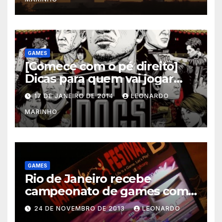
GAMES
[Comece com o pé direito]
Dicas para quem vai jogar
Sleeping Dogs
17 DE JANEIRO DE 2014
LEONARDO
MARINHO
GAMES
Rio de Janeiro recebe
campeonato de games com
prêmios em dinheiro
24 DE NOVEMBRO DE 2013
LEONARDO