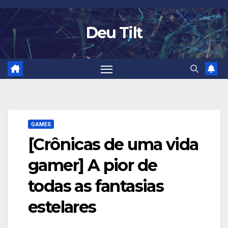
Skip
to
Deu Tilt
content
GAMES
[Crônicas de uma vida
gamer] A pior de
todas as fantasias
estelares