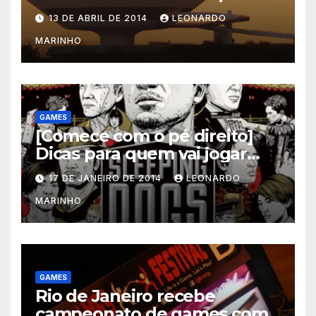
mescla saúde e jogos
13 DE ABRIL DE 2014
LEONARDO
MARINHO
GAMES
[Comece com o pé direito]
Dicas para quem vai jogar
Sleeping Dogs
17 DE JANEIRO DE 2014
LEONARDO
MARINHO
GAMES
Rio de Janeiro recebe
campeonato de games com