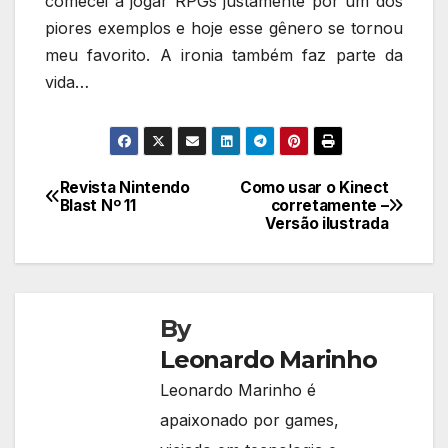
comecei a jogar RPGs justamente por um dos
piores exemplos e hoje esse gênero se tornou
meu favorito. A ironia também faz parte da
vida…
Revista Nintendo
Como usar o Kinect
Navegação
Blast Nº 11
corretamente –
Versão ilustrada
de
Post
By
Leonardo Marinho
Leonardo Marinho é
apaixonado por games,