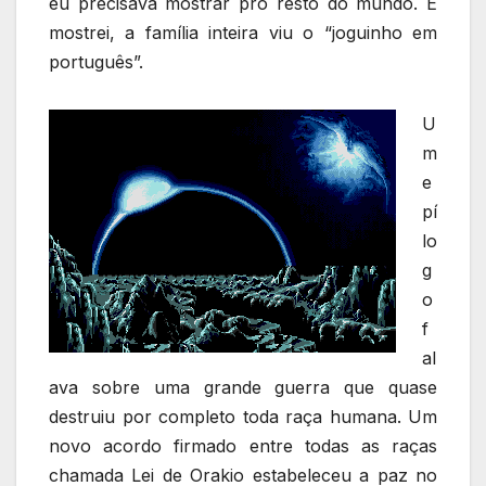
eu precisava mostrar pro resto do mundo. E
mostrei, a família inteira viu o “joguinho em
português”.
U
m
e
pí
lo
g
o
f
al
ava sobre uma grande guerra que quase
destruiu por completo toda raça humana. Um
novo acordo firmado entre todas as raças
chamada Lei de Orakio estabeleceu a paz no