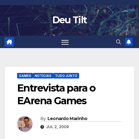
Skip
to
Deu Tilt
content
GAMES
NOTÍCIAS
TUDO JUNTO
Entrevista para o
EArena Games
By
Leonardo Marinho
JUL 2, 2009