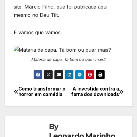
site, Márcio Filho, que foi publicada aqui
mesmo no Deu Tilt.
E vamos que vamos…
Matéria de capa. Tá bom ou quer mais?
Como transformar o
A investida contra a
Navegação
horror em comédia
farra dos downloads
de
Post
By
Leonardo Marinho