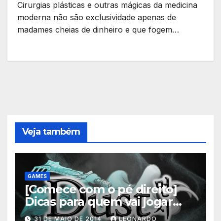
Cirurgias plásticas e outras mágicas da medicina
moderna não são exclusividade apenas de
madames cheias de dinheiro e que fogem…
Veja também
GAMES
[Comece com o pé direito]
Dicas para quem vai jogar
Dust: An Elysian Tail
31 DE MAIO DE 2014
LEONARDO