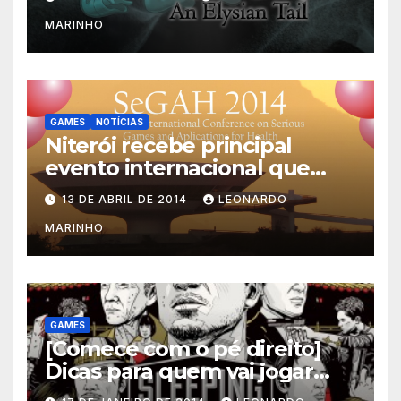
MARINHO
GAMES
NOTÍCIAS
Niterói recebe principal
evento internacional que
mescla saúde e jogos
13 DE ABRIL DE 2014
LEONARDO
MARINHO
GAMES
[Comece com o pé direito]
Dicas para quem vai jogar
Sleeping Dogs