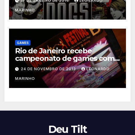
17 DE JANEIRO DE 2014
LEONARDO
MARINHO
GAMES
Rio de Janeiro recebe
campeonato de games com
prêmios em dinheiro
24 DE NOVEMBRO DE 2013
LEONARDO
MARINHO
Deu Tilt