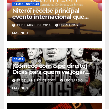
GAMES
NOTÍCIAS
Niterói recebe principal
evento internacional que
mescla saúde e jogos
13 DE ABRIL DE 2014
LEONARDO
MARINHO
GAMES
[Comece com o pé direito]
Dicas para quem vai jogar
Sleeping Dogs
17 DE JANEIRO DE 2014
LEONARDO
MARINHO