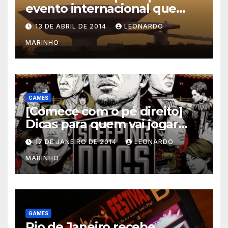
evento internacional que
mescla saúde e jogos
13 DE ABRIL DE 2014
LEONARDO
MARINHO
GAMES
[Comece com o pé direito]
Dicas para quem vai jogar
Sleeping Dogs
17 DE JANEIRO DE 2014
LEONARDO
MARINHO
GAMES
Rio de Janeiro recebe