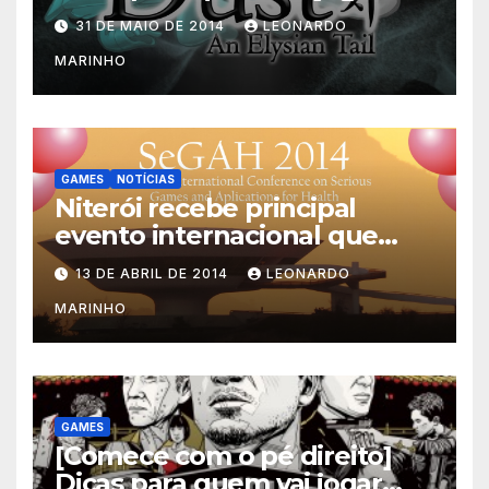
Dust: An Elysian Tail
31 DE MAIO DE 2014
LEONARDO
MARINHO
GAMES
NOTÍCIAS
Niterói recebe principal
evento internacional que
mescla saúde e jogos
13 DE ABRIL DE 2014
LEONARDO
MARINHO
GAMES
[Comece com o pé direito]
Dicas para quem vai jogar