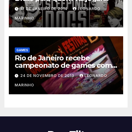
Sleeping Dogs
17 DE JANEIRO DE 2014
LEONARDO
MARINHO
GAMES
Rio de Janeiro recebe
campeonato de games com
prêmios em dinheiro
24 DE NOVEMBRO DE 2013
LEONARDO
MARINHO