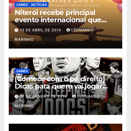
GAMES
NOTÍCIAS
Niterói recebe principal
evento internacional que
mescla saúde e jogos
13 DE ABRIL DE 2014
LEONARDO
MARINHO
GAMES
[Comece com o pé direito]
Dicas para quem vai jogar
Sleeping Dogs
17 DE JANEIRO DE 2014
LEONARDO
MARINHO