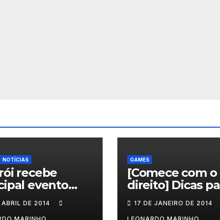
NOTÍCIAS
GAMES
rói recebe
[Comece com o
cipal evento
direito] Dicas pa
rnacional que
quem vai jogar
 ABRIL DE 2014
17 DE JANEIRO DE 2014
cla saúde e
Sleeping Dogs
RDO MARINHO
LEONARDO MARINHO