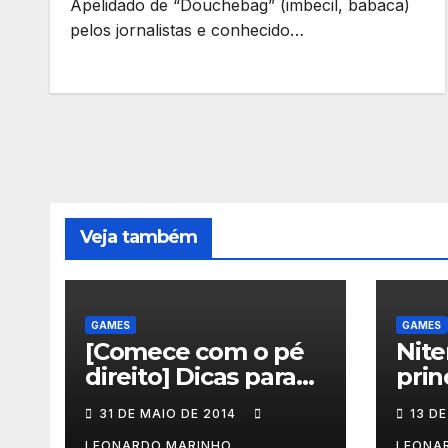
Apelidado de “Douchebag” (imbecil, babaca)
pelos jornalistas e conhecido…
Veja também
GAMES
GAMES
[Comece com o pé
Nite
direito] Dicas para
prin
quem vai jogar Dust:
inte
31 DE MAIO DE 2014
13 DE
An Elysian Tail
mes
LEONARDO MARINHO
LEONA