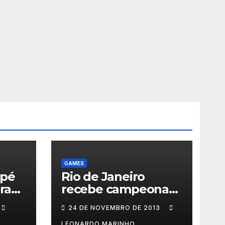
GAMES
 pé
Rio de Janeiro
ra
recebe campeonato
de games com
24 DE NOVEMBRO DE 2013
prêmios em
LEONARDO MARINHO