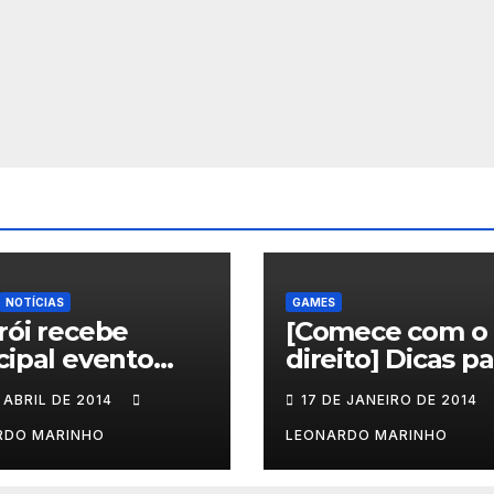
NOTÍCIAS
GAMES
rói recebe
[Comece com o
cipal evento
direito] Dicas pa
rnacional que
quem vai jogar
 ABRIL DE 2014
17 DE JANEIRO DE 2014
cla saúde e
Sleeping Dogs
s
RDO MARINHO
LEONARDO MARINHO