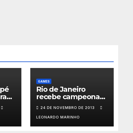
GAMES
 pé
Rio de Janeiro
ra
recebe campeonato
de games com
24 DE NOVEMBRO DE 2013
prêmios em
dinheiro
LEONARDO MARINHO