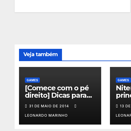
Veja também
GAMES
GAMES
[Comece com o pé
Nite
direito] Dicas para
prin
quem vai jogar Dust:
inte
31 DE MAIO DE 2014
13 DE
An Elysian Tail
mes
jogo
LEONARDO MARINHO
LEONA