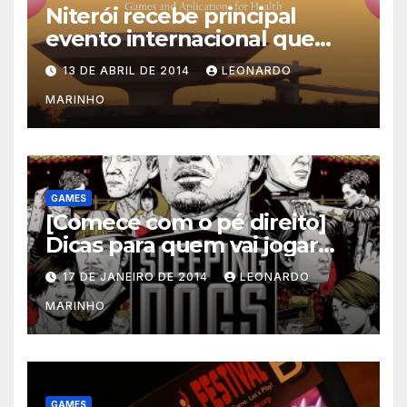
Niterói recebe principal
evento internacional que
mescla saúde e jogos
13 DE ABRIL DE 2014
LEONARDO
MARINHO
GAMES
[Comece com o pé direito]
Dicas para quem vai jogar
Sleeping Dogs
17 DE JANEIRO DE 2014
LEONARDO
MARINHO
GAMES