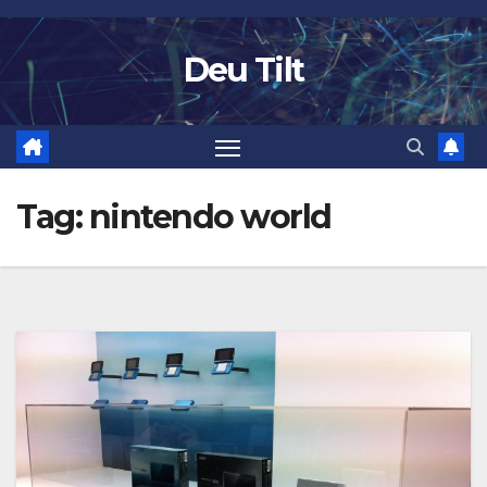
Skip
to
Deu Tilt
content
Tag:
nintendo world