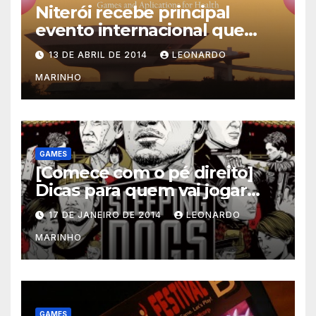
Niterói recebe principal
evento internacional que
mescla saúde e jogos
13 DE ABRIL DE 2014
LEONARDO
MARINHO
GAMES
[Comece com o pé direito]
Dicas para quem vai jogar
Sleeping Dogs
17 DE JANEIRO DE 2014
LEONARDO
MARINHO
GAMES