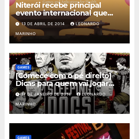
Niterói recebe principal
evento internacional que
mescla saúde e jogos
13 DE ABRIL DE 2014
LEONARDO
MARINHO
GAMES
[Comece com o pé direito]
Dicas para quem vai jogar
Sleeping Dogs
17 DE JANEIRO DE 2014
LEONARDO
MARINHO
GAMES