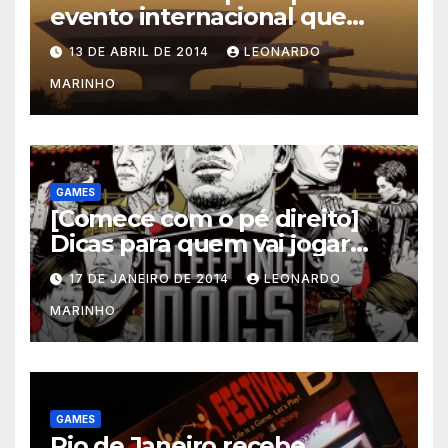
evento internacional que
mescla saúde e jogos
13 DE ABRIL DE 2014
LEONARDO
MARINHO
GAMES
[Comece com o pé direito]
Dicas para quem vai jogar
Sleeping Dogs
17 DE JANEIRO DE 2014
LEONARDO
MARINHO
GAMES
Rio de Janeiro recebe