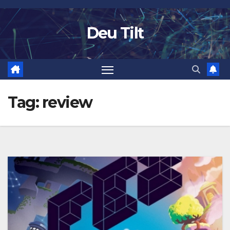
Skip
to
Deu Tilt
content
Tag:
review