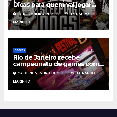
Dicas para quem vai jogar
Sleeping Dogs
17 DE JANEIRO DE 2014
LEONARDO
MARINHO
GAMES
Rio de Janeiro recebe
campeonato de games com
prêmios em dinheiro
24 DE NOVEMBRO DE 2013
LEONARDO
MARINHO