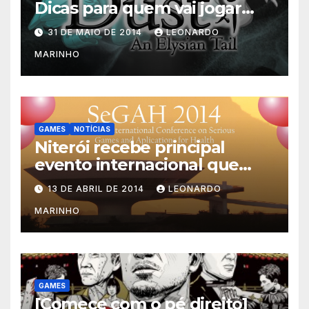
Dicas para quem vai jogar
Dust: An Elysian Tail
31 DE MAIO DE 2014
LEONARDO
MARINHO
GAMES
NOTÍCIAS
Niterói recebe principal
evento internacional que
mescla saúde e jogos
13 DE ABRIL DE 2014
LEONARDO
MARINHO
GAMES
[Comece com o pé direito]