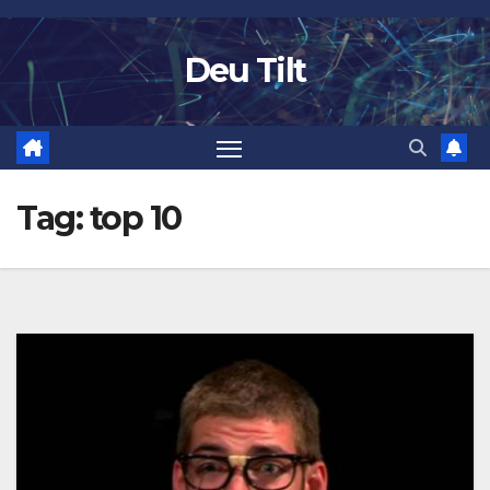
Skip
to
Deu Tilt
content
Tag:
top 10