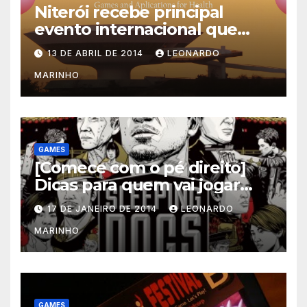
Niterói recebe principal
evento internacional que
mescla saúde e jogos
13 DE ABRIL DE 2014
LEONARDO
MARINHO
GAMES
[Comece com o pé direito]
Dicas para quem vai jogar
Sleeping Dogs
17 DE JANEIRO DE 2014
LEONARDO
MARINHO
GAMES