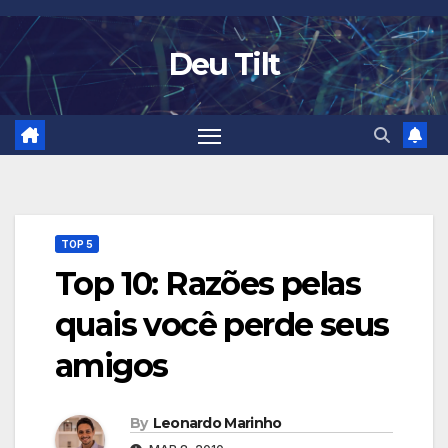
Skip
to
Deu Tilt
content
TOP 5
Top 10: Razões pelas
quais você perde seus
amigos
By
Leonardo Marinho