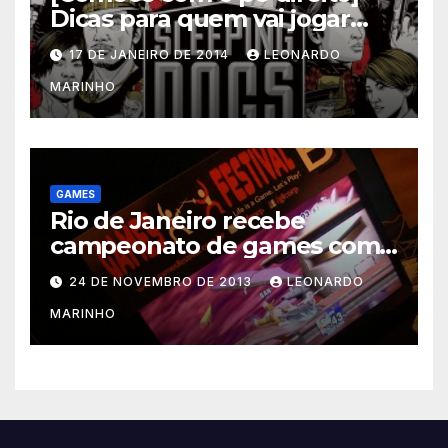
Dicas para quem vai jogar
Sleeping Dogs
17 DE JANEIRO DE 2014
LEONARDO
MARINHO
GAMES
Rio de Janeiro recebe
campeonato de games com
prêmios em dinheiro
24 DE NOVEMBRO DE 2013
LEONARDO
MARINHO