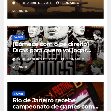
mescla saúde e jogos
13 DE ABRIL DE 2014
LEONARDO
MARINHO
GAMES
[Comece com o pé direito]
Dicas para quem vai jogar
Sleeping Dogs
17 DE JANEIRO DE 2014
LEONARDO
MARINHO
GAMES
Rio de Janeiro recebe
campeonato de games com