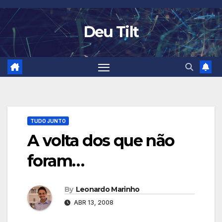
Skip
to
Deu Tilt
content
TUDO JUNTO
A volta dos que não
foram…
By
Leonardo Marinho
ABR 13, 2008