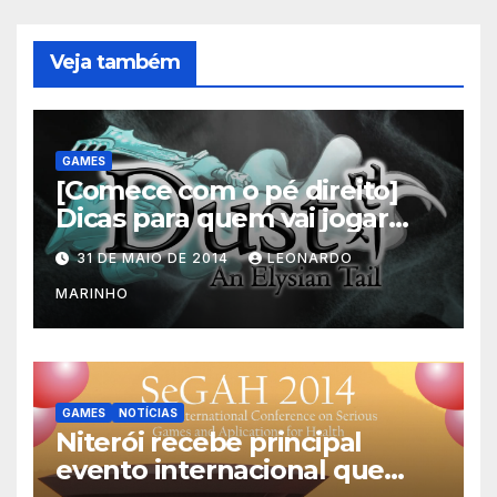
Veja também
GAMES
[Comece com o pé direito]
Dicas para quem vai jogar
Dust: An Elysian Tail
31 DE MAIO DE 2014
LEONARDO
MARINHO
GAMES
NOTÍCIAS
Niterói recebe principal
evento internacional que