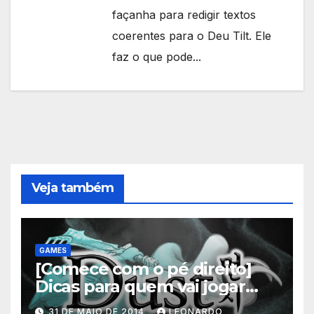
façanha para redigir textos
coerentes para o Deu Tilt. Ele
faz o que pode...
Veja também
GAMES
[Comece com o pé direito]
Dicas para quem vai jogar
Dust: An Elysian Tail
31 DE MAIO DE 2014
LEONARDO