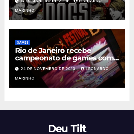
17 DE JANEIRO DE 2014
LEONARDO
MARINHO
GAMES
Rio de Janeiro recebe
campeonato de games com
prêmios em dinheiro
24 DE NOVEMBRO DE 2013
LEONARDO
MARINHO
Deu Tilt