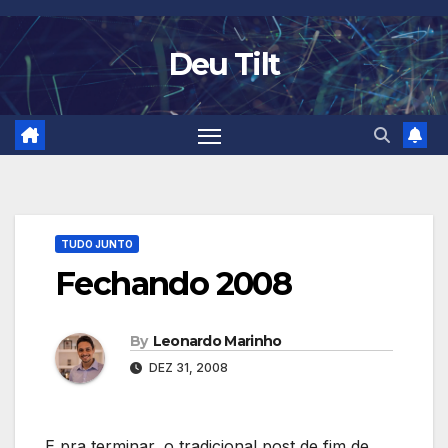
Skip
to
Deu Tilt
content
TUDO JUNTO
Fechando 2008
By
Leonardo Marinho
DEZ 31, 2008
E pra terminar, o tradicional post de fim de