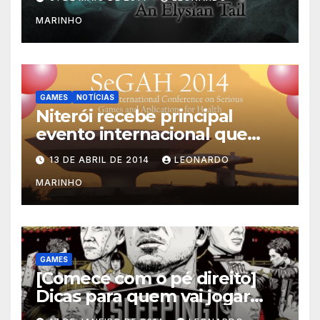
MARINHO
GAMES
NOTÍCIAS
Niterói recebe principal
evento internacional que
mescla saúde e jogos
13 DE ABRIL DE 2014
LEONARDO
MARINHO
GAMES
[Comece com o pé direito]
Dicas para quem vai jogar
Sleeping Dogs