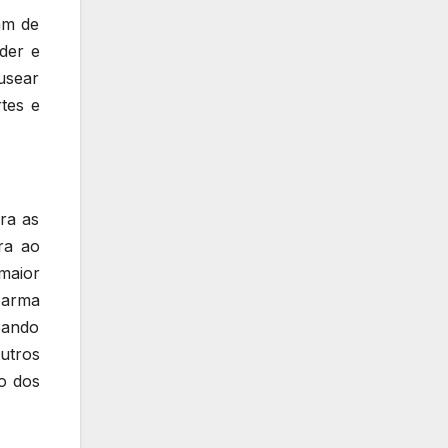
am de
der e
usear
tes e
ra as
ra ao
maior
 arma
pando
utros
o dos