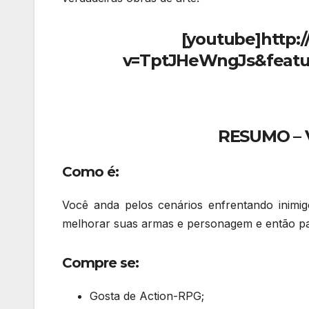
[youtube]http:
v=TptJHeWngJs&featu
RESUMO – V
Como é:
Você anda pelos cenários enfrentando inimi
melhorar suas armas e personagem e então pa
Compre se:
Gosta de Action-RPG;