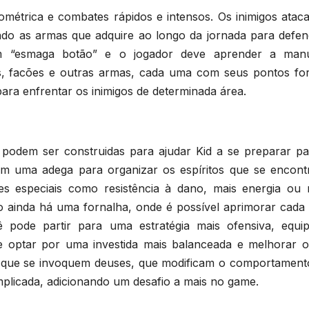
métrica e combates rápidos e intensos. Os inimigos atac
ndo as armas que adquire ao longo da jornada para defen
um “esmaga botão” e o jogador deve aprender a man
os, facões e outras armas, cada uma com seus pontos for
ra enfrentar os inimigos de determinada área.
podem ser construidas para ajudar Kid a se preparar pa
com uma adega para organizar os espíritos que se encont
es especiais como resistência à dano, mais energia ou 
so ainda há uma fornalha, onde é possível aprimorar cada
ê pode partir para uma estratégia mais ofensiva, equi
 optar por uma investida mais balanceada e melhorar o
e que se invoquem deuses, que modificam o comportament
mplicada, adicionando um desafio a mais no game.