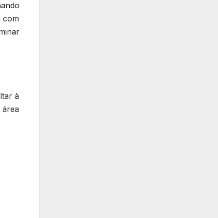
hando
a com
rminar
ltar à
 área