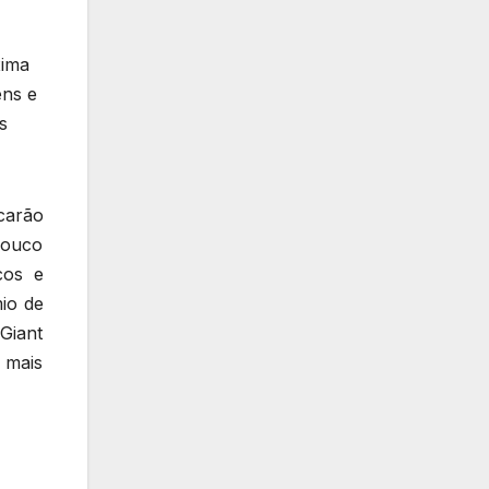
xima
ens e
s
carão
pouco
cos e
io de
Giant
 mais