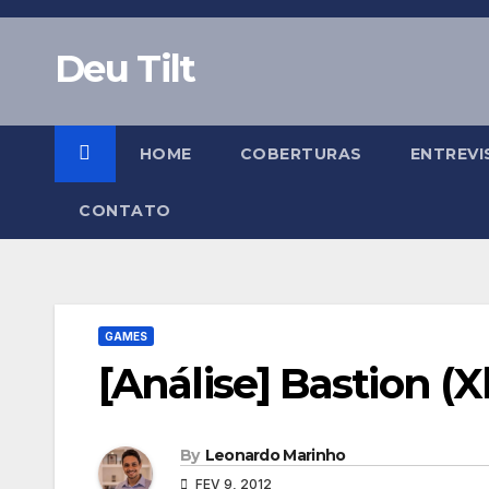
Skip
to
Deu Tilt
content
HOME
COBERTURAS
ENTREVI
CONTATO
GAMES
[Análise] Bastion (
By
Leonardo Marinho
FEV 9, 2012