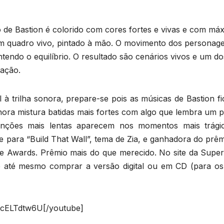
o de Bastion é colorido com cores fortes e vivas e com má
um quadro vivo, pintado à mão. O movimento dos personag
ntendo o equilíbrio. O resultado são cenários vivos e um do
ração.
à trilha sonora, prepare-se pois as músicas de Bastion fi
ora mistura batidas mais fortes com algo que lembra um 
anções mais lentas aparecem nos momentos mais trági
 para “Build That Wall”, tema de Zia, e ganhadora do prêm
 Awards. Prêmio mais do que merecido. No site da Super
 e até mesmo comprar a versão digital ou em CD (para os
8cELTdtw6U[/youtube]