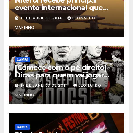
Niterói recebe principal
evento internacional que
mescla saúde e jogos
13 DE ABRIL DE 2014
LEONARDO
MARINHO
GAMES
[Comece com o pé direito]
Dicas para quem vai jogar
Sleeping Dogs
17 DE JANEIRO DE 2014
LEONARDO
MARINHO
GAMES