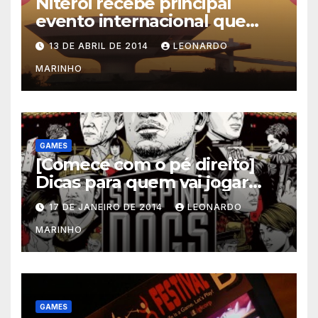
Niterói recebe principal
evento internacional que
mescla saúde e jogos
13 DE ABRIL DE 2014
LEONARDO
MARINHO
GAMES
[Comece com o pé direito]
Dicas para quem vai jogar
Sleeping Dogs
17 DE JANEIRO DE 2014
LEONARDO
MARINHO
GAMES