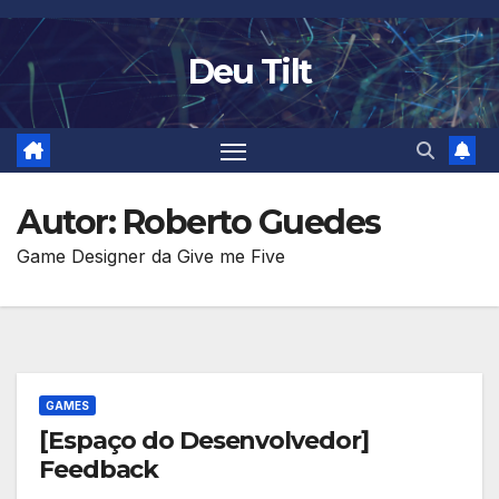
Skip
to
Deu Tilt
content
Autor:
Roberto Guedes
Game Designer da Give me Five
GAMES
[Espaço do Desenvolvedor]
Feedback