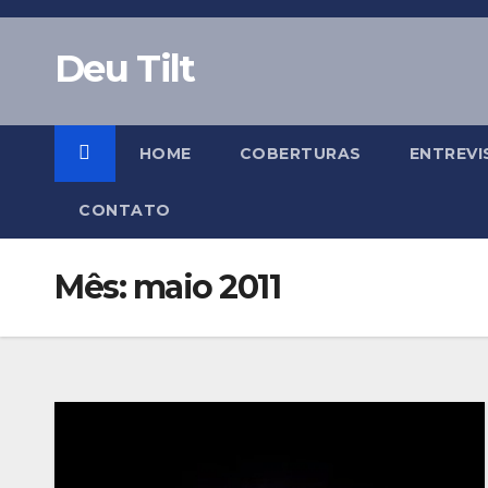
Skip
to
Deu Tilt
content
HOME
COBERTURAS
ENTREVI
CONTATO
Mês:
maio 2011