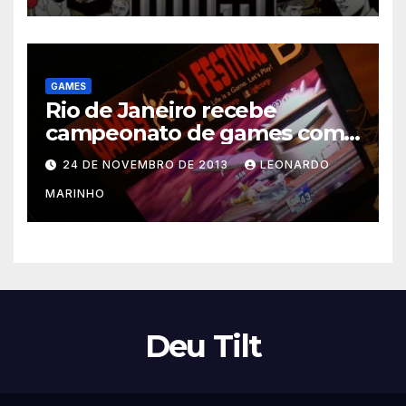
GAMES
Rio de Janeiro recebe
campeonato de games com
prêmios em dinheiro
24 DE NOVEMBRO DE 2013
LEONARDO
MARINHO
Deu Tilt