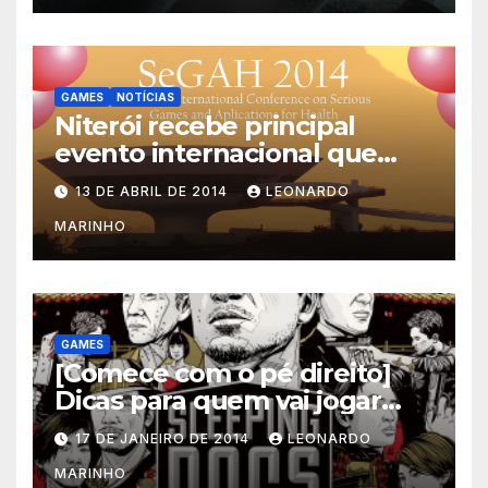
GAMES
NOTÍCIAS
Niterói recebe principal
evento internacional que
mescla saúde e jogos
13 DE ABRIL DE 2014
LEONARDO
MARINHO
GAMES
[Comece com o pé direito]
Dicas para quem vai jogar
Sleeping Dogs
17 DE JANEIRO DE 2014
LEONARDO
MARINHO