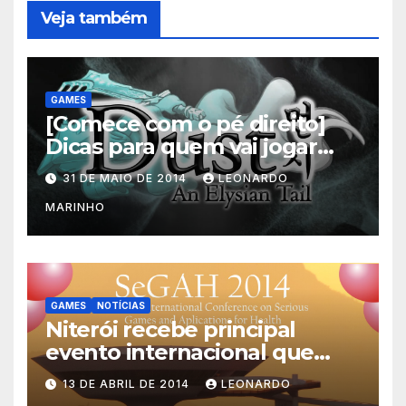
Veja também
GAMES
[Comece com o pé direito]
Dicas para quem vai jogar
Dust: An Elysian Tail
31 DE MAIO DE 2014
LEONARDO
MARINHO
GAMES
NOTÍCIAS
Niterói recebe principal
evento internacional que
mescla saúde e jogos
13 DE ABRIL DE 2014
LEONARDO