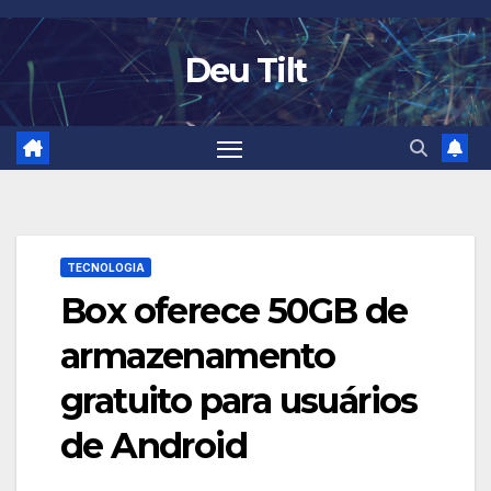
Skip
to
Deu Tilt
content
TECNOLOGIA
Box oferece 50GB de
armazenamento
gratuito para usuários
de Android