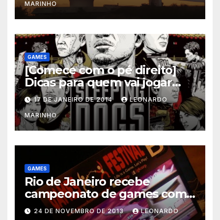
MARINHO
GAMES
[Comece com o pé direito]
Dicas para quem vai jogar
Sleeping Dogs
17 DE JANEIRO DE 2014
LEONARDO
MARINHO
GAMES
Rio de Janeiro recebe
campeonato de games com
prêmios em dinheiro
24 DE NOVEMBRO DE 2013
LEONARDO