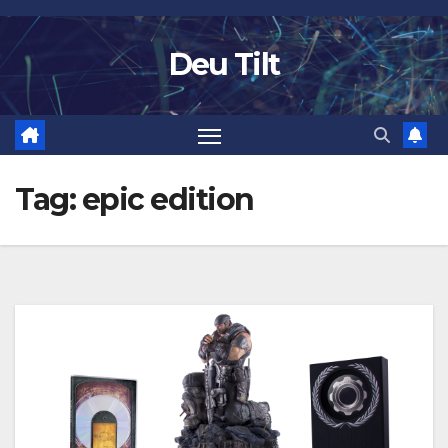
Skip
to
Deu Tilt
content
Tag:
epic edition