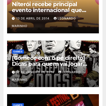
Niterói recebe principal
evento internacional que
mescla saúde e jogos
13 DE ABRIL DE 2014
LEONARDO
MARINHO
GAMES
[Comece com o pé direito]
Dicas para quem vai jogar
Sleeping Dogs
17 DE JANEIRO DE 2014
LEONARDO
MARINHO
GAMES