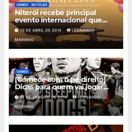
GAMES
NOTÍCIAS
Niterói recebe principal
evento internacional que
mescla saúde e jogos
13 DE ABRIL DE 2014
LEONARDO
MARINHO
GAMES
[Comece com o pé direito]
Dicas para quem vai jogar
Sleeping Dogs
17 DE JANEIRO DE 2014
LEONARDO
MARINHO