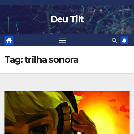
Skip
to
Deu Tilt
content
Tag:
trilha sonora