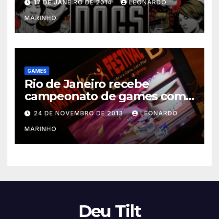
17 DE JANEIRO DE 2014
LEONARDO
MARINHO
GAMES
Rio de Janeiro recebe
campeonato de games com
prêmios em dinheiro
24 DE NOVEMBRO DE 2013
LEONARDO
MARINHO
Deu Tilt