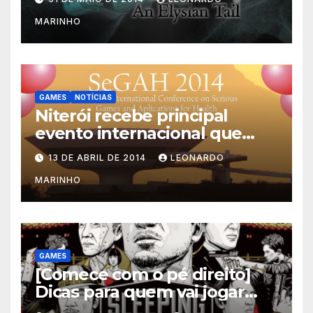
MARINHO
GAMES
NOTÍCIAS
Niterói recebe principal
evento internacional que
mescla saúde e jogos
13 DE ABRIL DE 2014
LEONARDO
MARINHO
GAMES
[Comece com o pé direito]
Dicas para quem vai jogar
Sleeping Dogs