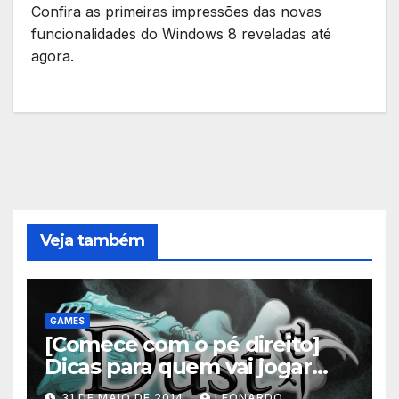
Confira as primeiras impressões das novas
funcionalidades do Windows 8 reveladas até
agora.
Veja também
GAMES
[Comece com o pé direito]
Dicas para quem vai jogar
Dust: An Elysian Tail
31 DE MAIO DE 2014
LEONARDO