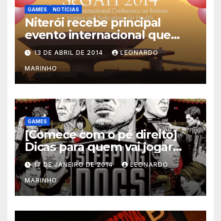
GAMES
NOTÍCIAS
Niterói recebe principal
evento internacional que
mescla saúde e jogos
13 DE ABRIL DE 2014
LEONARDO
MARINHO
GAMES
[Comece com o pé direito]
Dicas para quem vai jogar
Sleeping Dogs
17 DE JANEIRO DE 2014
LEONARDO
MARINHO