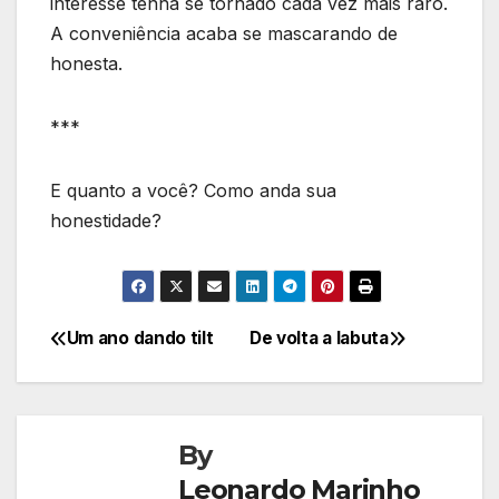
interesse tenha se tornado cada vez mais raro.
A conveniência acaba se mascarando de
honesta.
***
E quanto a você? Como anda sua
honestidade?
Um ano dando tilt
De volta a labuta
Navegação
de
Post
By
Leonardo Marinho