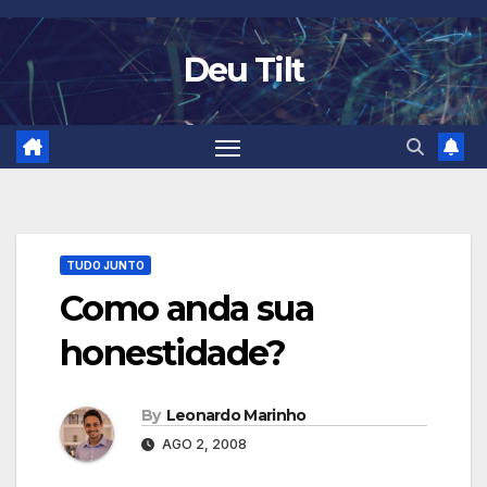
Skip
to
Deu Tilt
content
TUDO JUNTO
Como anda sua
honestidade?
By
Leonardo Marinho
AGO 2, 2008