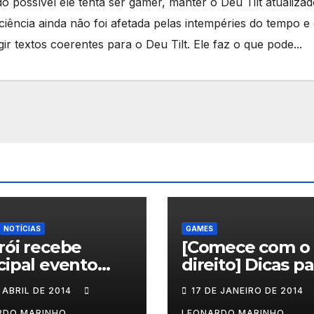
 possível ele tenta ser gamer, manter o Deu Tilt atualizad
iência ainda não foi afetada pelas intempéries do tempo e 
ir textos coerentes para o Deu Tilt. Ele faz o que pode...
NOTÍCIAS
GAMES
rói recebe
[Comece com o
cipal evento
direito] Dicas pa
rnacional que
quem vai jogar
 ABRIL DE 2014
17 DE JANEIRO DE 2014
cla saúde e
Sleeping Dogs
RDO MARINHO
LEONARDO MARINHO