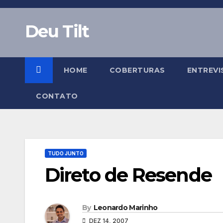
Skip
to
Deu Tilt
content
HOME
COBERTURAS
ENTREVI
CONTATO
TUDO JUNTO
Direto de Resende
By
Leonardo Marinho
DEZ 14, 2007