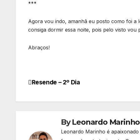
***
Agora vou indo, amanhã eu posto como foi a l
consiga dormir essa noite, pois pelo visto vou p
Abraços!
Resende – 2º Dia
Navegação
de
Post
By
Leonardo Marinho
Leonardo Marinho é apaixonado p