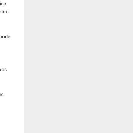
ida
ateu
 pode
xos
is