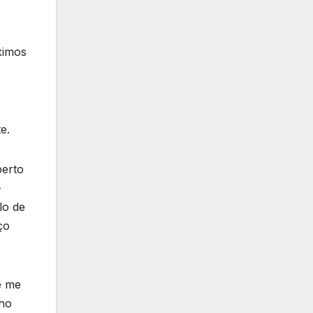
ximos
e.
perto
–
lo de
ço
e me
lho