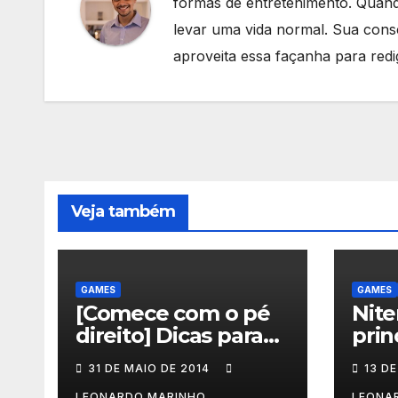
formas de entretenimento. Quando
levar uma vida normal. Sua consc
aproveita essa façanha para redig
Veja também
GAMES
GAMES
[Comece com o pé
Nite
direito] Dicas para
prin
quem vai jogar Dust:
inte
31 DE MAIO DE 2014
13 DE
An Elysian Tail
mes
LEONARDO MARINHO
LEONA