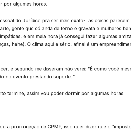
r por algumas horas.
ssoal do Jurídico pra ser mais exato-, as coisas parecem
 parte, gente que só anda de terno e gravata e mulheres be
 simpáticas, e em meia hora já consegui fazer algumas amiz
as, hehe). O clima aqui é sério, afinal é um empreendime
recer, e segundo me disseram não verei: “É como você me
todo no evento prestando suporte.
“
to termine, assim vou poder dormir por algumas horas.
u a prorrogação da CPMF, isso quer dizer que o “impost