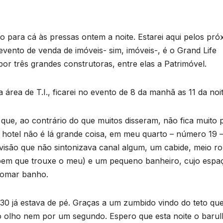
o para cá às pressas ontem a noite. Estarei aqui pelos pró
vento de venda de imóveis- sim, imóveis-, é o Grand Life
or três grandes construtoras, entre elas a Patrimóvel.
área de T.I., ficarei no evento de 8 da manhã as 11 da noit
ue, ao contrário do que muitos disseram, não fica muito 
O hotel não é lá grande coisa, em meu quarto – número 19 
são que não sintonizava canal algum, um cabide, meio ro
 bem que trouxe o meu) e um pequeno banheiro, cujo espa
tomar banho.
:30 já estava de pé. Graças a um zumbido vindo do teto qu
o olho nem por um segundo. Espero que esta noite o baru