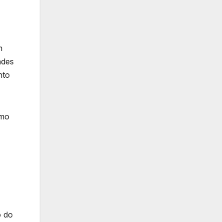
m
ades
nto
smo
o do