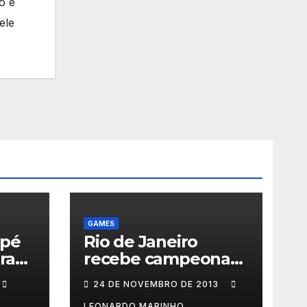
o e
ele
GAMES
 pé
Rio de Janeiro
ra
recebe campeonato
de games com
24 DE NOVEMBRO DE 2013
prêmios em
LEONARDO MARINHO