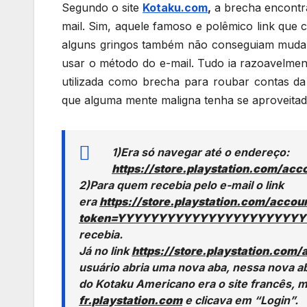
Segundo o site
Kotaku.com
,
a brecha encontra
mail. Sim, aquele famoso e polêmico link que
alguns gringos também não conseguiam mudar
usar o método do e-mail. Tudo ia razoavelmen
utilizada como brecha para roubar contas d
que alguma mente maligna tenha se aproveitado
1)Era só navegar até o endereço:
https://store.playstation.com/ac
2)Para quem recebia pelo e-mail o link
era
https://store.playstation.com/accou
token=YYYYYYYYYYYYYYYYYYYYYYY
recebia.
Já no link
https://store.playstation.com
usuário abria uma nova aba, nessa nova ab
do Kotaku Americano era o site francês,
fr.playstation.com
e clicava em “Login”.