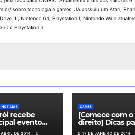
 pela faculdade UNIRIO. Atualmente é um dos Editores e
.com.br/ sobre tecnologia e games. Já possuiu um Atari, Pha
ive III, Nintendo 64, Playstation I, Nintendo Wii e atualm
60 e Playstation 3.
NOTÍCIAS
GAMES
rói recebe
[Comece com o
cipal evento
direito] Dicas pa
rnacional que
quem vai jogar
 ABRIL DE 2014
17 DE JANEIRO DE 2014