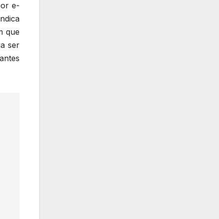
or e-
indica
m que
a ser
antes