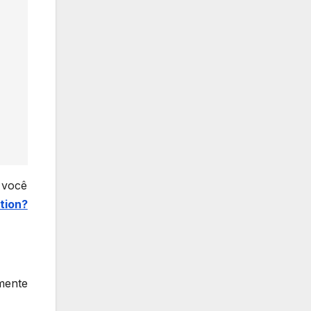
 você
tion?
mente