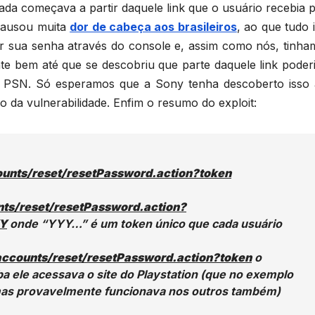
da começava a partir daquele link que o usuário recebia p
 causou muita
dor de cabeça aos brasileiros
, ao que tudo 
 sua senha através do console e, assim como nós, tinha
te bem até que se descobriu que parte daquele link poderi
a PSN. Só esperamos que a Sony tenha descoberto isso 
 da vulnerabilidade. Enfim o resumo do exploit:
counts/reset/resetPassword.action?token
nts/reset/resetPassword.action?
Y
onde “YYY…” é um token único que cada usuário
/accounts/reset/resetPassword.action?token
o
a ele acessava o site do Playstation (que no exemplo
 mas provavelmente funcionava nos outros também)