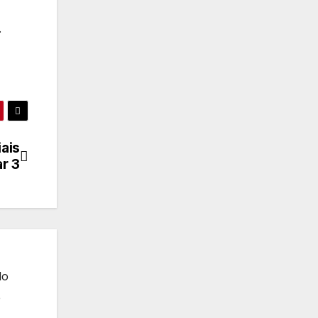
.
ais
r 3
do
e