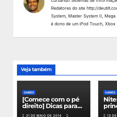
cursando Sistemas de Informação
Redatores do site http://deutilt
System, Master System II, Mega Dr
é dono de um iPod Touch, Xbox 3
Veja também
GAMES
GAMES
[Comece com o pé
Nite
direito] Dicas para
prin
quem vai jogar Dust:
inte
31 DE MAIO DE 2014
13 DE