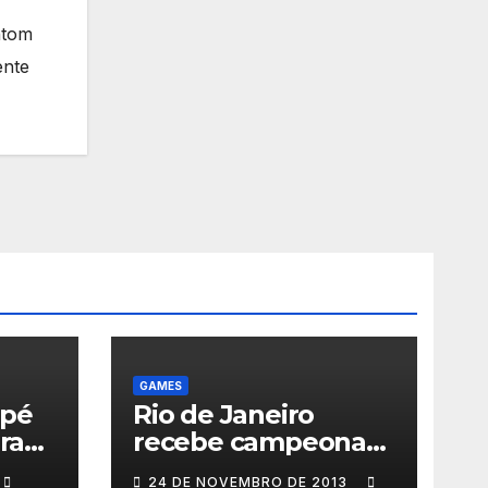
ntom
ente
GAMES
 pé
Rio de Janeiro
ra
recebe campeonato
de games com
24 DE NOVEMBRO DE 2013