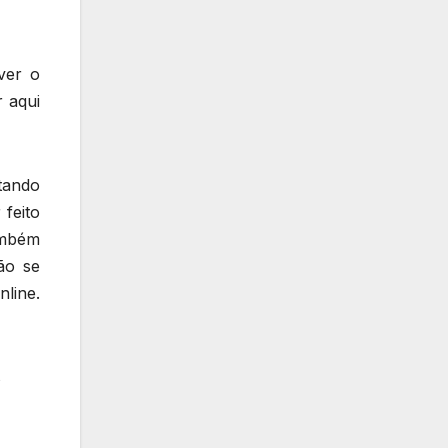
ver o
 aqui
tando
feito
ambém
ão se
line.
s