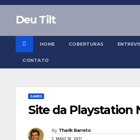
Skip
to
Deu Tilt
content
HOME
COBERTURAS
ENTREVI
CONTATO
GAMES
Site da Playstation 
By
Tharik Barreto
MAIO 19, 2011