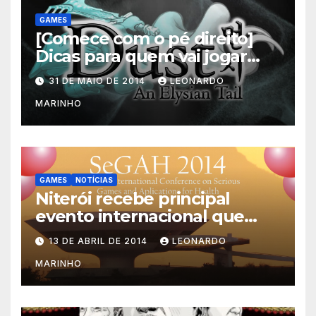
GAMES
[Comece com o pé direito]
Dicas para quem vai jogar
Dust: An Elysian Tail
31 DE MAIO DE 2014
LEONARDO
MARINHO
GAMES
NOTÍCIAS
Niterói recebe principal
evento internacional que
mescla saúde e jogos
13 DE ABRIL DE 2014
LEONARDO
MARINHO