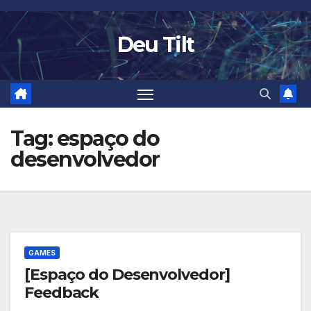
Skip
to
Deu Tilt
content
Tag:
espaço do
desenvolvedor
GAMES
[Espaço do Desenvolvedor]
Feedback