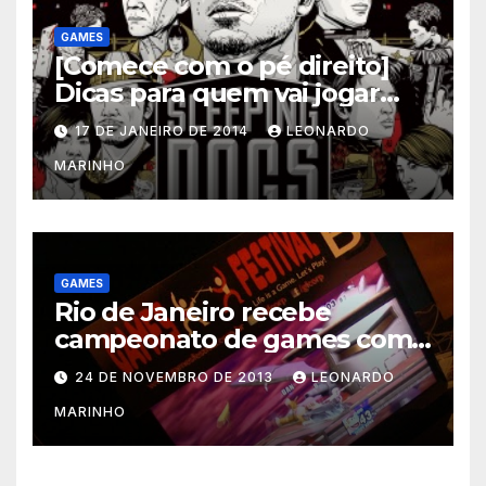
GAMES
[Comece com o pé direito]
Dicas para quem vai jogar
Sleeping Dogs
17 DE JANEIRO DE 2014
LEONARDO
MARINHO
GAMES
Rio de Janeiro recebe
campeonato de games com
prêmios em dinheiro
24 DE NOVEMBRO DE 2013
LEONARDO
MARINHO