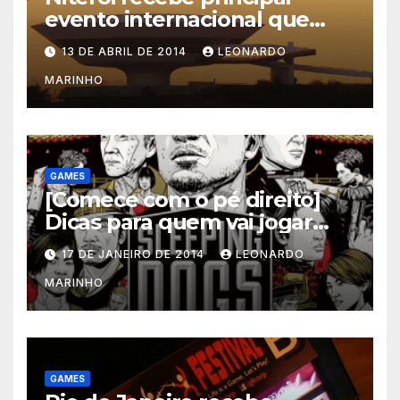
evento internacional que
mescla saúde e jogos
13 DE ABRIL DE 2014
LEONARDO
MARINHO
GAMES
[Comece com o pé direito]
Dicas para quem vai jogar
Sleeping Dogs
17 DE JANEIRO DE 2014
LEONARDO
MARINHO
GAMES