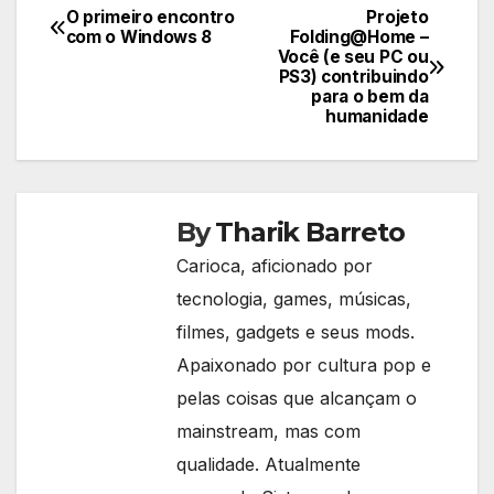
O primeiro encontro
Projeto
Navegação
com o Windows 8
Folding@Home –
Você (e seu PC ou
de
PS3) contribuindo
para o bem da
Post
humanidade
By
Tharik Barreto
Carioca, aficionado por
tecnologia, games, músicas,
filmes, gadgets e seus mods.
Apaixonado por cultura pop e
pelas coisas que alcançam o
mainstream, mas com
qualidade. Atualmente