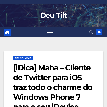
Skip
to
Deu Tilt
content
TECNOLOGIA
[iDica] Maha – Cliente
de Twitter para iOS
traz todo o charme do
Windows Phone 7
para o seu iDevice